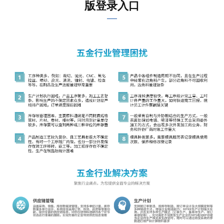
版登录入口