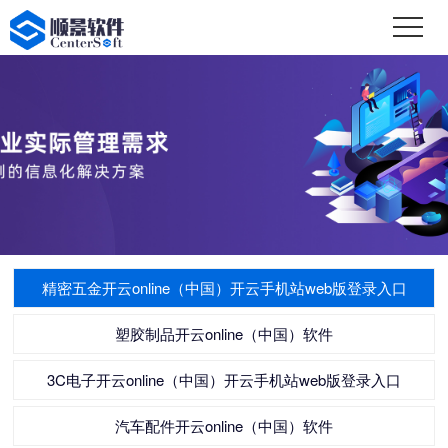
精密五金开云online（中国）开云手机站web版登录入口
塑胶制品开云online（中国）软件
3C电子开云online（中国）开云手机站web版登录入口
汽车配件开云online（中国）软件