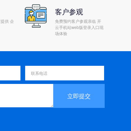
客户参观
提供 企
免费预约客户参观亲临 开
云手机站web版登录入口现
场体验
立即提交