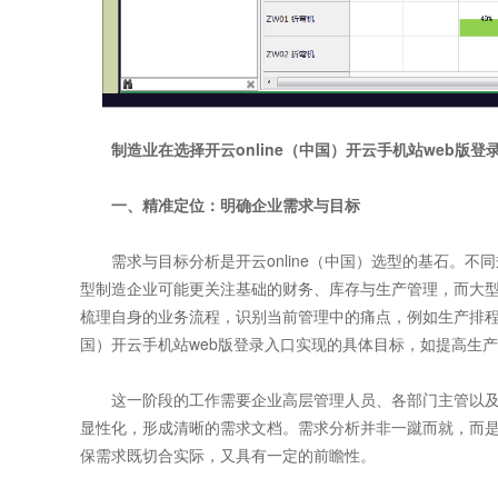
制造业在选择开云online（中国）开云手机站web版
一、精准定位：明确企业需求与目标
需求与目标分析是开云online（中国）选型的基石。不
型制造企业可能更关注基础的财务、库存与生产管理，而大
梳理自身的业务流程，识别当前管理中的痛点，例如生产排程混
国）开云手机站web版登录入口实现的具体目标，如提高生
这一阶段的工作需要企业高层管理人员、各部门主管以及
显性化，形成清晰的需求文档。需求分析并非一蹴而就，而
保需求既切合实际，又具有一定的前瞻性。