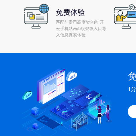
免费体验
匹配与贵司高度契合的 开
云手机站web版登录入口导
入信息真实体验
1