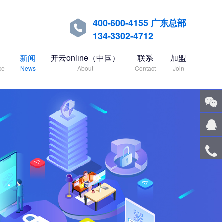
400-600-4155 广东总部

134-3302-4712
新闻
开云online（中国）
联系
加盟
ce
News
About
Contact
Join
关注
微信
在线
客服
服务
热线
回到
顶部