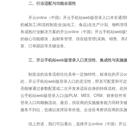
二、行业适配与功能全面性
开云online（中国）开云手机站web版登录入口并非通
机械加工)和流程制造业(如化工、食品)在生产计划、物料
有成熟行业解决方案的开云online（中国）开云手机站we
的核心功能模块，如财务管理、供应链管理(采购、销售、库存
算、订单跟踪等关键业务。
三、开云手机站web版登录入口灵活性、集成性与实施
制造业的业务流程往往具有一定独特性，标准化的开云onl
此，开云手机站web版登录入口的灵活性，即其可配置和可
否能够通过参数配置或二次开发来适应自身的特殊流程。此外，
云手机站web版登录入口(如PLM、MES、CRM、财务软
登录入口间顺畅流动。最后，供应商的实施服务能力同样关键
服务不到位，也难以发挥应有价值。企业应考察供应商的实
综上所述，我们可以看出，选择开云online（中国）开云