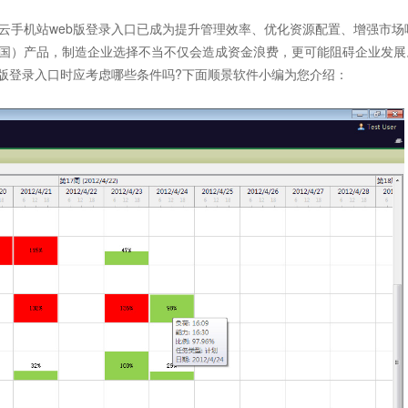
开云手机站web版登录入口已成为提升管理效率、优化资源配置、增强市场
（中国）产品，制造企业选择不当不仅会造成资金浪费，更可能阻碍企业发展
b版登录入口
时应考虑哪些条件吗?下面顺景软件小编为您介绍：