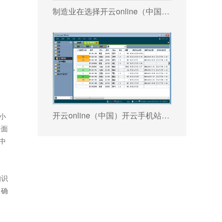
制造业在选择开云online（中国）开云手机站web版登录入口时应考虑哪些条件?
开云online（中国）开云手机站web版登录入口如何进行销售管理?
小
全面
中
知识
，确