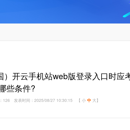
中国）开云手机站web版登录入口时应
哪些条件?
：126
发表时间：2025/08/27 10:30:15
【
小
中
大
】