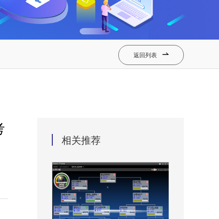
返回列表

考
相关推荐