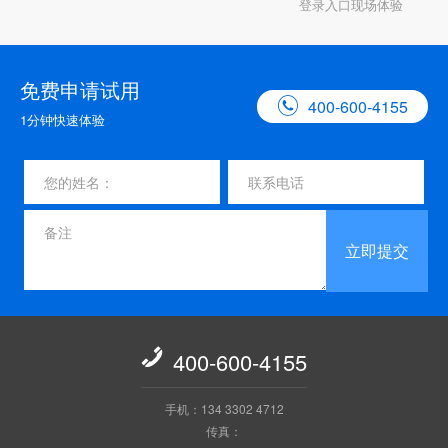
登录入口现场体验
免费申请试用

400-600-4155
1分钟快速体验
立即提交

400-600-4155
手机：134 3302 4712
传真：