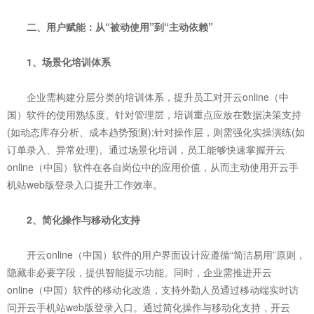
二、用户赋能：从“被动使用”到“主动依赖”
1、场景化培训体系
企业需构建分层分类的培训体系，提升员工对开云online（中
国）软件的使用熟练度。针对管理层，培训重点应放在数据决策支持
(如动态库存分析、成本趋势预测);针对操作层，则需强化实操演练(如
订单录入、异常处理)。通过场景化培训，员工能够快速掌握开云
online（中国）软件在各自岗位中的应用价值，从而主动使用开云手
机站web版登录入口提升工作效率。
2、简化操作与移动化支持
开云online（中国）软件的用户界面设计应遵循“简洁易用”原则，
隐藏非必要字段，提供智能提示功能。同时，企业需推进开云
online（中国）软件的移动化改造，支持外勤人员通过移动端实时访
问开云手机站web版登录入口。通过简化操作与移动化支持，开云