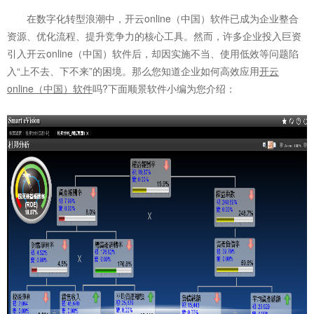
在数字化转型浪潮中，开云online（中国）软件已成为企业整合
资源、优化流程、提升竞争力的核心工具。然而，许多企业投入巨资
引入开云online（中国）软件后，却因实施不当、使用低效等问题陷
入“上不去、下不来”的困境。那么您知道企业如何高效应用
开云
online（中国）软件
吗?下面顺景软件小编为您介绍：